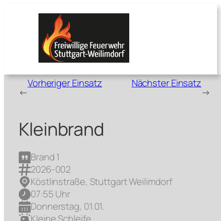
Zum
Inhalt
springen
Vorheriger Einsatz
Nächster Einsatz
←
→
Kleinbrand
Brand 1
2026-002
Köstlinstraße, Stuttgart Weilimdorf
07:55 Uhr
Donnerstag, 01.01.
Kleine Schleife