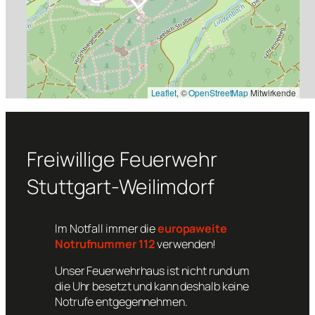
Leaflet
, ©
OpenStreetMap
Mitwirkende
Freiwillige Feuerwehr
Stuttgart-Weilimdorf
Im Notfall immer die
europaweite
Notrufnummer 112
verwenden!
Unser Feuerwehrhaus ist nicht rund um
die Uhr besetzt und kann deshalb keine
Notrufe entgegennehmen.