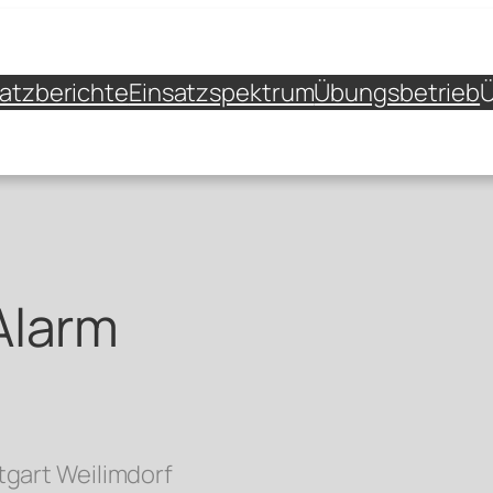
satzberichte
Einsatzspektrum
Übungsbetrieb
Ü
Alarm
tgart Weilimdorf