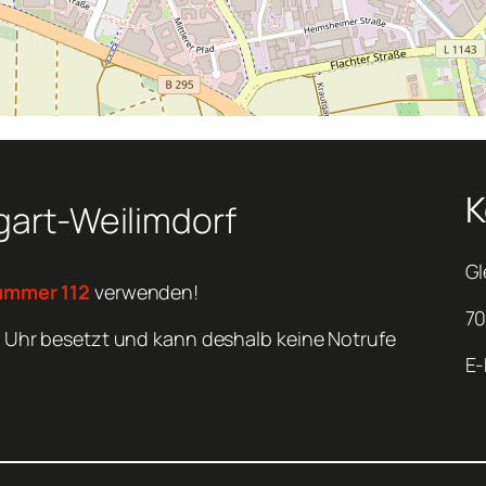
K
tgart-Weilimdorf
Gl
ummer 112
verwenden!
70
 Uhr besetzt und kann deshalb keine Notrufe
E-