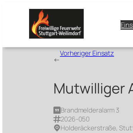
Zum
Inhalt
springen
Ein
Vorheriger Einsatz
←
Mutwilliger 
Brandmelderalarm 3
2026-050
Holderäckerstraße, Stut