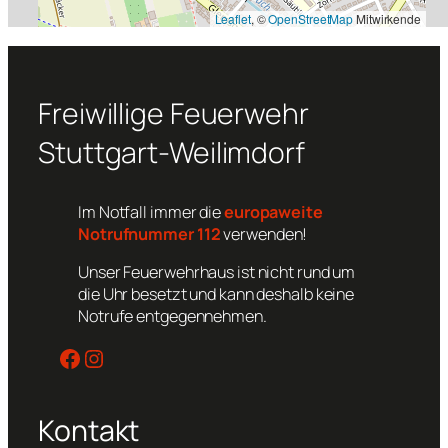
Leaflet
, ©
OpenStreetMap
Mitwirkende
Freiwillige Feuerwehr
Stuttgart-Weilimdorf
Im Notfall immer die
europaweite
Notrufnummer 112
verwenden!
Unser Feuerwehrhaus ist nicht rund um
die Uhr besetzt und kann deshalb keine
Notrufe entgegennehmen.
Facebook
Instagram
Kontakt