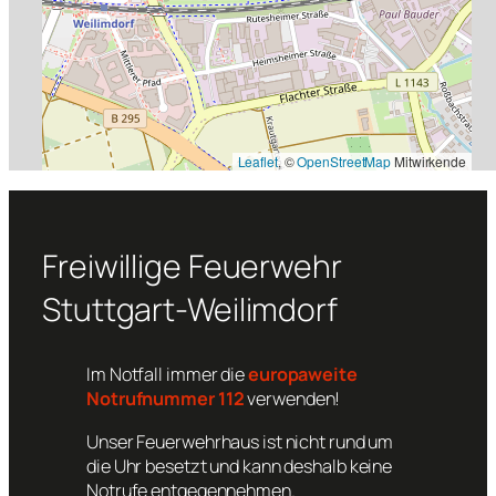
Leaflet
, ©
OpenStreetMap
Mitwirkende
Freiwillige Feuerwehr
Stuttgart-Weilimdorf
Im Notfall immer die
europaweite
Notrufnummer 112
verwenden!
Unser Feuerwehrhaus ist nicht rund um
die Uhr besetzt und kann deshalb keine
Notrufe entgegennehmen.