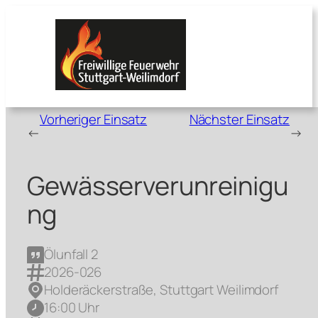
Zum
Inhalt
springen
Vorheriger Einsatz
Nächster Einsatz
←
→
Gewässerverunreinigu
ng
Ölunfall 2
2026-026
Holderäckerstraße, Stuttgart Weilimdorf
16:00 Uhr