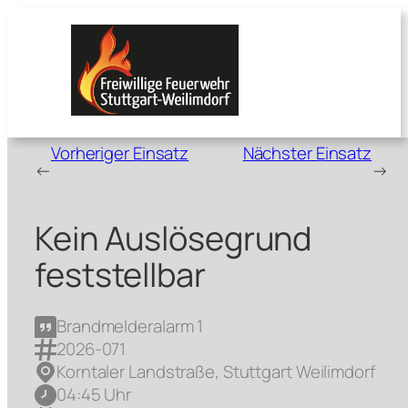
Zum
Inhalt
springen
Vorheriger Einsatz
Nächster Einsatz
←
→
Kein Auslösegrund
feststellbar
Brandmelderalarm 1
2026-071
Korntaler Landstraße, Stuttgart Weilimdorf
04:45 Uhr