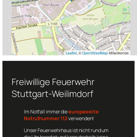
Leaflet
, ©
OpenStreetMap
Mitwirkende
Freiwillige Feuerwehr
Stuttgart-Weilimdorf
Im Notfall immer die
europaweite
Notrufnummer 112
verwenden!
Unser Feuerwehrhaus ist nicht rund um
die Uhr besetzt und kann deshalb keine