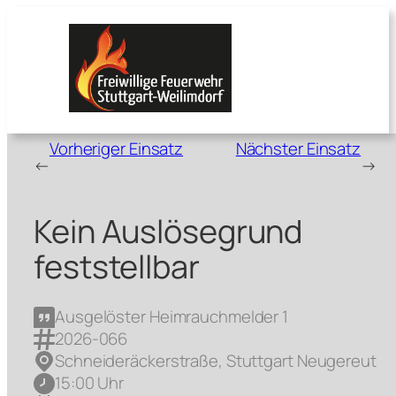
Zum
Inhalt
springen
Vorheriger Einsatz
Nächster Einsatz
←
→
Kein Auslösegrund
feststellbar
Ausgelöster Heimrauchmelder 1
2026-066
Schneideräckerstraße, Stuttgart Neugereut
15:00 Uhr