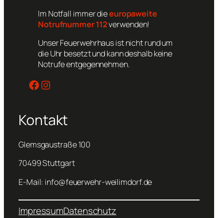
Im Notfall immer die
europaweite
Notrufnummer 112
verwenden!
Unser Feuerwehrhaus ist nicht rund um
die Uhr besetzt und kann deshalb keine
Notrufe entgegennehmen.
Facebook
Instagram
Kontakt
Glemsgaustraße 100
70499 Stuttgart
E-Mail: info@feuerwehr-weilimdorf.de
Impressum
Datenschutz