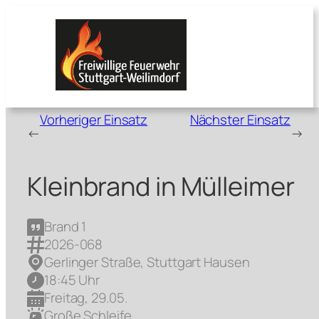
Zum
Inhalt
springen
Vorheriger Einsatz
Nächster Einsatz
←
→
Kleinbrand in Mülleimer
Brand 1
2026-068
Gerlinger Straße, Stuttgart Hausen
18:45 Uhr
Freitag, 29.05.
Große Schleife