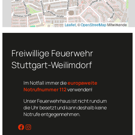
Leaflet
, ©
OpenStreetMap
Mitwirkende
Freiwillige Feuerwehr
Stuttgart-Weilimdorf
Im Notfall immer die
europaweite
Notrufnummer 112
verwenden!
Unser Feuerwehrhaus ist nicht rund um
die Uhr besetzt und kann deshalb keine
Notrufe entgegennehmen.
Facebook
Instagram