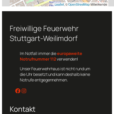
Leaflet
, ©
OpenStreetMap
Mitwirkende
Freiwillige Feuerwehr
Stuttgart-Weilimdorf
Im Notfall immer die
europaweite
Notrufnummer 112
verwenden!
Unser Feuerwehrhaus ist nicht rund um
die Uhr besetzt und kann deshalb keine
Notrufe entgegennehmen.
Facebook
Instagram
Kontakt