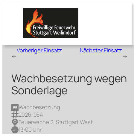
Zum
Inhalt
springen
Vorheriger Einsatz
Nächster Einsatz
←
→
Wachbesetzung wegen
Sonderlage
Wachbesetzung
2026-054
Feuerwache 2, Stuttgart West
13:00 Uhr