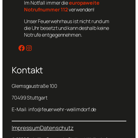
Im Notfall immer die
europaweite
Notrufnummer 112
verwenden!
Unser Feuerwehrhaus ist nicht rund um
die Uhr besetzt und kann deshalb keine
Notrufe entgegennehmen.
Facebook
Instagram
Kontakt
Glemsgaustraße 100
70499 Stuttgart
E-Mail: info@feuerwehr-weilimdorf.de
Impressum
Datenschutz