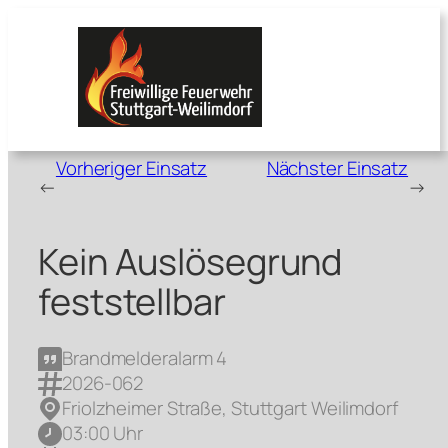
Zum
Inhalt
springen
Vorheriger Einsatz
Nächster Einsatz
←
→
Kein Auslösegrund
feststellbar
Brandmelderalarm 4
2026-062
Friolzheimer Straße, Stuttgart Weilimdorf
03:00 Uhr