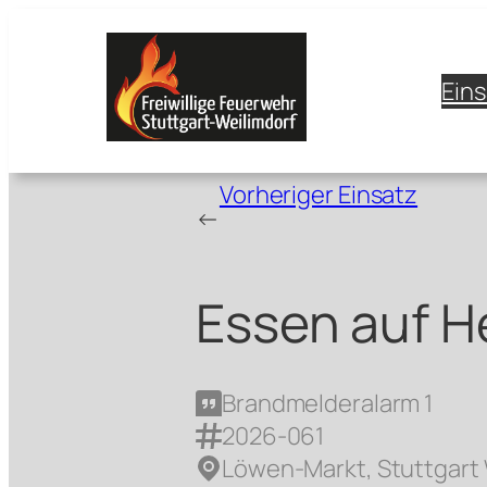
Zum
Inhalt
springen
Ein
Vorheriger Einsatz
←
Essen auf H
Brandmelderalarm 1
2026-061
Löwen-Markt, Stuttgart 