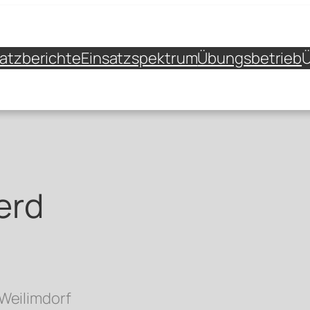
satzberichte
Einsatzspektrum
Übungsbetrieb
Ü
erd
Weilimdorf