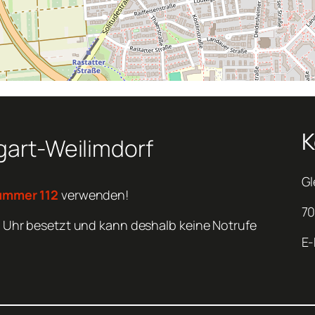
K
tgart-Weilimdorf
Gl
ummer 112
verwenden!
70
 Uhr besetzt und kann deshalb keine Notrufe
E-