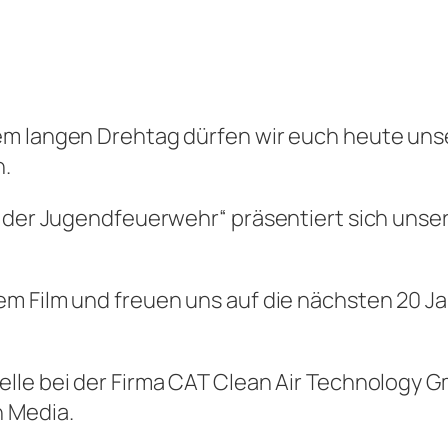
em langen Drehtag dürfen wir euch heute uns
n.
n der Jugendfeuerwehr“ präsentiert sich unse
em Film und freuen uns auf die nächsten 20 
lle bei der Firma CAT Clean Air Technology G
 Media.