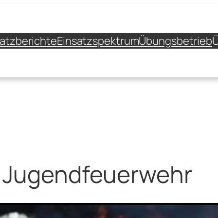
satzberichte
Einsatzspektrum
Übungsbetrieb
Ü
r Jugendfeuerwehr