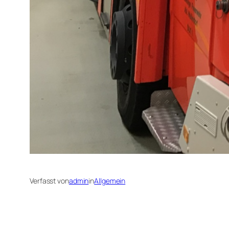
Verfasst von
admin
in
Allgemein