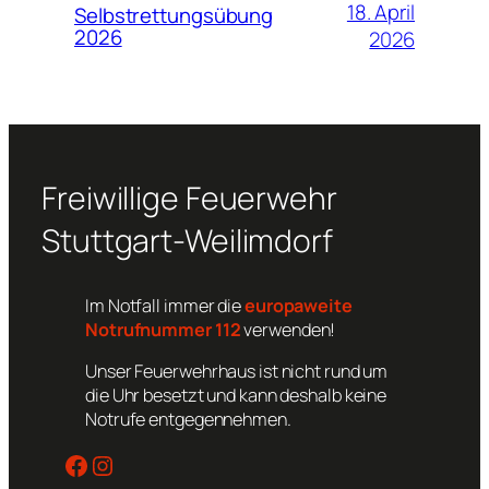
18. April
Selbstrettungsübung
2026
2026
Freiwillige Feuerwehr
Stuttgart-Weilimdorf
Im Notfall immer die
europaweite
Notrufnummer 112
verwenden!
Unser Feuerwehrhaus ist nicht rund um
die Uhr besetzt und kann deshalb keine
Notrufe entgegennehmen.
Facebook
Instagram