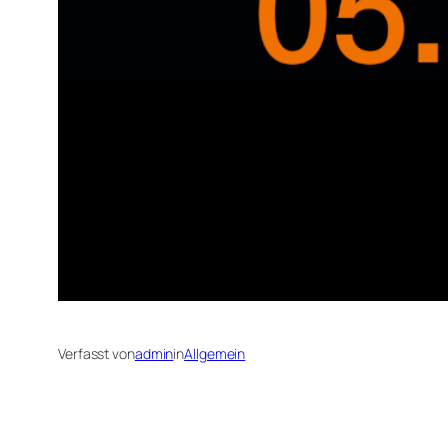
Verfasst von
admin
in
Allgemein