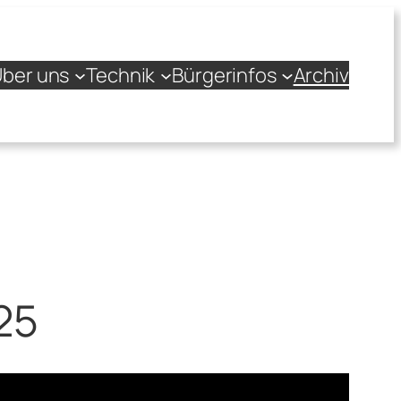
ber uns
Technik
Bürgerinfos
Archiv
25