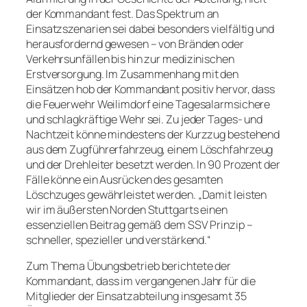
der Kommandant fest. Das Spektrum an
Einsatzszenarien sei dabei besonders vielfältig und
herausfordernd gewesen – von Bränden oder
Verkehrsunfällen bis hin zur medizinischen
Erstversorgung. Im Zusammenhang mit den
Einsätzen hob der Kommandant positiv hervor, dass
die Feuerwehr Weilimdorf eine Tagesalarmsichere
und schlagkräftige Wehr sei. Zu jeder Tages- und
Nachtzeit könne mindestens der Kurzzug bestehend
aus dem Zugführerfahrzeug, einem Löschfahrzeug
und der Drehleiter besetzt werden. In 90 Prozent der
Fälle könne ein Ausrücken des gesamten
Löschzuges ge­währleis­tet werden. „Damit leisten
wir im äußersten Norden Stuttgarts einen
essenziellen Beitrag gemäß dem SSV Prinzip –
schneller, spezieller und verstärkend.“
Zum Thema Übungsbetrieb berichtete der
Kommandant, dass im vergangenen Jahr für die
Mitglieder der Einsatzabteilung insgesamt 35