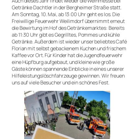
Auch dieses Jahr findet wieder die Weinmesse bei
Getränke Dachtler in der Bergheimer Straße statt.
Am Sonntag, 10. Mai, ab 13:00 Uhr geht es los. Die
Freiwillige Feuerwehr Weilimdorf übernimmt erneut
die Bewirtung im Hof des Getränkemarktes: Bereits
ab 11:30 Uhr gibt es Gegrilltes, Pommes und kühle
Getränke. Außerdem ist wieder unser beliebtes Café
Florian mit selbst gebackenem Kuchen und frischem
Kaffee vor Ort. Für Kinder hat die Jugendfeuerwehr
eine Hüpfburg aufgebaut, und kleine wie große
Gäste können spannende Einblicke in eines unserer
Hilfeleistungslöschfahrzeuge gewinnen. Wir freuen
uns auf viele Besucher und ein schönes Fest.