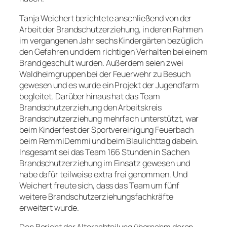
Tanja Weichert berichtete anschließend von der
Arbeit der Brandschutzerziehung, in deren Rahmen
im vergangenen Jahr sechs Kindergärten bezüglich
den Gefahren und dem richtigen Verhalten bei einem
Brand geschult wurden. Außerdem seien zwei
Waldheimgruppen bei der Feuerwehr zu Besuch
gewesen und es wurde ein Projekt der Jugendfarm
begleitet. Darüber hinaus hat das Team
Brandschutzerziehung den Arbeitskreis
Brandschutzerziehung mehrfach unterstützt, war
beim Kinderfest der Sportvereinigung Feuerbach
beim RemmiDemmi und beim Blaulichttag dabein.
Insgesamt sei das Team 166 Stunden in Sachen
Brandschutzerziehung im Einsatz gewesen und
habe dafür teilweise extra frei genommen. Und
Weichert freute sich, dass das Team um fünf
weitere Brandschutzerziehungsfachkräfte
erweitert wurde.
Den Bericht der Altersabteilung übernahm deren