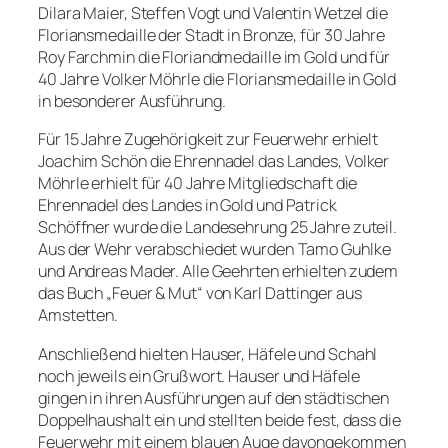
Dilara Maier, Steffen Vogt und Valentin Wetzel die
Floriansmedaille der Stadt in Bronze, für 30 Jahre
Roy Farchmin die Floriandmedaille im Gold und für
40 Jahre Volker Möhrle die Floriansmedaille in Gold
in besonderer Ausführung.
Für 15 Jahre Zugehörigkeit zur Feuerwehr erhielt
Joachim Schön die Ehrennadel das Landes, Volker
Möhrle erhielt für 40 Jahre Mitgliedschaft die
Ehrennadel des Landes in Gold und Patrick
Schöffner wurde die Landesehrung 25 Jahre zuteil.
Aus der Wehr verabschiedet wurden Tamo Guhlke
und Andreas Mader. Alle Geehrten erhielten zudem
das Buch „Feuer & Mut“ von Karl Dattinger aus
Amstetten.
Anschließend hielten Hauser, Häfele und Schahl
noch jeweils ein Grußwort. Hauser und Häfele
gingen in ihren Ausführungen auf den städtischen
Doppelhaushalt ein und stellten beide fest, dass die
Feuerwehr mit einem blauen Auge davongekommen