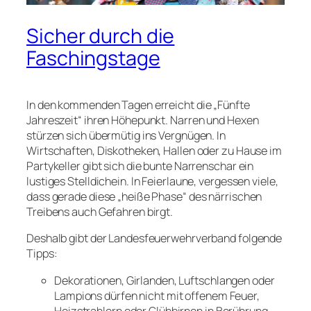
Sicher durch die
Faschingstage
In den kommenden Tagen erreicht die „Fünfte
Jahreszeit“ ihren Höhepunkt. Narren und Hexen
stürzen sich übermütig ins Vergnügen. In
Wirtschaften, Diskotheken, Hallen oder zu Hause im
Partykeller gibt sich die bunte Narrenschar ein
lustiges Stelldichein. In Feierlaune, vergessen viele,
dass gerade diese „heiße Phase“ des närrischen
Treibens auch Gefahren birgt.
Deshalb gibt der Landesfeuerwehrverband folgende
Tipps:
Dekorationen, Girlanden, Luftschlangen oder
Lampions dürfen nicht mit offenem Feuer,
Heizstrahlern oder Glühbirnen in Berührung