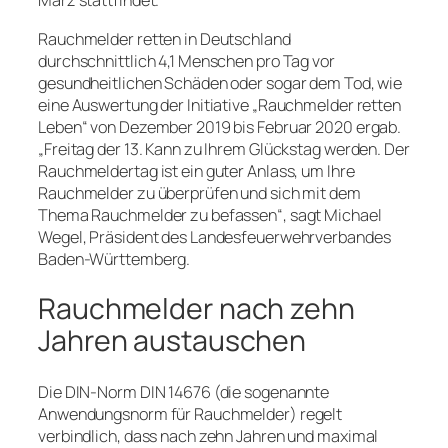
März stattfindet.
Rauchmelder retten in Deutschland
durchschnittlich 4,1 Menschen pro Tag vor
gesundheitlichen Schäden oder sogar dem Tod, wie
eine Auswertung der Initiative „Rauchmelder retten
Leben“ von Dezember 2019 bis Februar 2020 ergab.
„Freitag der 13. Kann zu Ihrem Glückstag werden. Der
Rauchmeldertag ist ein guter Anlass, um Ihre
Rauchmelder zu überprüfen und sich mit dem
Thema Rauchmelder zu befassen“, sagt Michael
Wegel, Präsident des Landesfeuerwehrverbandes
Baden-Württemberg.
Rauchmelder nach zehn
Jahren austauschen
Die DIN-Norm DIN 14676 (die sogenannte
Anwendungsnorm für Rauchmelder) regelt
verbindlich, dass nach zehn Jahren und maximal