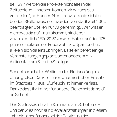
sei: „Wir werden die Projekte nicht alle in der
Zeitschiene umsetzen können wir wir uns das
vorstellen“, so Hauser. Nicht ganz so rosig sieht es
bei den Stellen aus: dort werden von stadtweit 1.000
beantragten Stellen nur 70 genehmigt. „Wir wissen
nicht was da auf uns zukommt, sind aber
zuversichtlich.“ Für 2027 verwies Häfele auf das 175-
jährige Jubiläum der Feuerwehr Stuttgart und lud
alle ein sich da einzubringen. Es seien bereit einige
Veranstaltungen geplant, unter anderem ein
Aktionstag am 3. Juli in Stuttgart.
Schahl sprach den Weilimdorfer Floriansjüngern
einen großen Dank für ihren unermüdlichen Einsatz
im Stadtbezirk aus. „Auf euch ist immer Verlass.
Danke dass ihr immer für unsere Sicherheit da seid“,
so Schahl.
Das Schlusswort hatte Kommandant Schöffner –
und der wies noch auf die Veranstaltungen in diesem
Jahr hin, angefangen bei der Bewirtung des