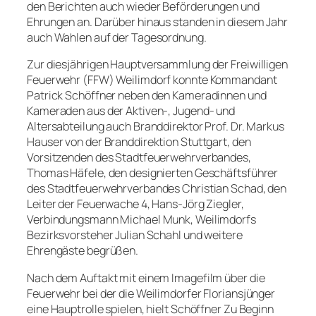
den Berichten auch wieder Beförderungen und
Ehrungen an. Darüber hinaus standen in diesem Jahr
auch Wahlen auf der Tagesordnung.
Zur diesjährigen Hauptversammlung der Freiwilligen
Feuerwehr (FFW) Weilimdorf konnte Kommandant
Patrick Schöffner neben den Kameradinnen und
Kameraden aus der Aktiven-, Jugend- und
Altersabteilung auch Branddirektor Prof. Dr. Markus
Hauser von der Branddirektion Stuttgart, den
Vorsitzenden des Stadtfeuerwehrverbandes,
Thomas Häfele, den designierten Geschäftsführer
des Stadtfeuerwehrverbandes Christian Schad, den
Leiter der Feuerwache 4, Hans-Jörg Ziegler,
Verbindungsmann Michael Munk, Weilimdorfs
Bezirksvorsteher Julian Schahl und weitere
Ehrengäste begrüßen.
Nach dem Auftakt mit einem Imagefilm über die
Feuerwehr bei der die Weilimdorfer Floriansjünger
eine Hauptrolle spielen, hielt Schöffner Zu Beginn