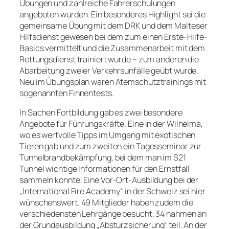
Übungen und zahlreiche Fahrerschulungen
angeboten wurden. Ein besonderes Highlight sei die
gemeinsame Übung mit dem DRK und dem Malteser
Hilfsdienst gewesen bei dem zum einen Erste-Hilfe-
Basics vermittelt und die Zusammenarbeit mit dem
Rettungsdienst trainiert wurde – zum anderen die
Abarbeitung zweier Verkehrsunfälle geübt wurde.
Neu im Übungsplan waren Atemschutztrainings mit
sogenannten Finnentests.
In Sachen Fortbildung gab es zwei besondere
Angebote für Führungskräfte. Eine in der Wilhelma,
wo es wertvolle Tipps im Umgang mit exotischen
Tieren gab und zum zweiten ein Tagesseminar zur
Tunnelbrandbekämpfung, bei dem man im S21
Tunnel wichtige Informationen für den Ernstfall
sammeln konnte. Eine Vor-Ort-Ausbildung bei der
„International Fire Academy“ in der Schweiz sei hier
wünschenswert. 49 Mitglieder haben zudem die
verschiedensten Lehrgänge besucht, 34 nahmen an
der Grundausbildung „Absturzsicherung“ teil. An der