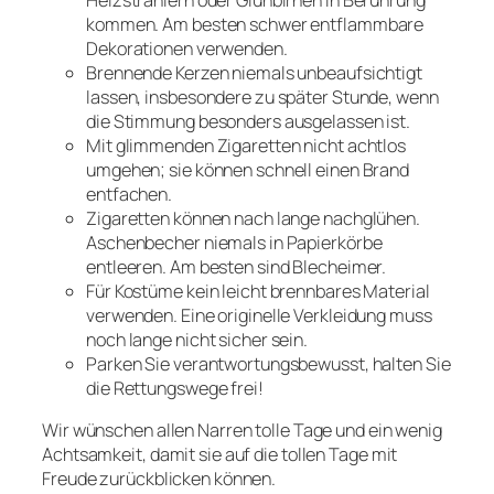
kommen. Am besten schwer entflammbare
Dekorationen verwenden.
Brennende Kerzen niemals unbeaufsichtigt
lassen, insbesondere zu später Stunde, wenn
die Stimmung besonders ausgelassen ist.
Mit glimmenden Zigaretten nicht achtlos
umgehen; sie können schnell einen Brand
entfachen.
Zigaretten können nach lange nachglühen.
Aschenbecher niemals in Papierkörbe
entleeren. Am besten sind Blecheimer.
Für Kostüme kein leicht brennbares Material
verwenden. Eine originelle Verkleidung muss
noch lange nicht sicher sein.
Parken Sie verantwortungsbewusst, halten Sie
die Rettungswege frei!
Wir wünschen allen Narren tolle Tage und ein wenig
Achtsamkeit, damit sie auf die tollen Tage mit
Freude zurückblicken können.