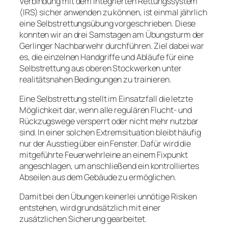
Verbindung mit dem integrierten Rettungssystem
(IRS) sicher anwenden zu können, ist einmal jährlich
eine Selbstrettungsübung vorgeschrieben. Diese
konnten wir an drei Samstagen am Übungsturm der
Gerlinger Nachbarwehr durchführen. Ziel dabei war
es, die einzelnen Handgriffe und Abläufe für eine
Selbstrettung aus oberen Stockwerken unter
realitätsnahen Bedingungen zu trainieren.
Eine Selbstrettung stellt im Einsatzfall die letzte
Möglichkeit dar, wenn alle regulären Flucht- und
Rückzugswege versperrt oder nicht mehr nutzbar
sind. In einer solchen Extremsituation bleibt häufig
nur der Ausstieg über ein Fenster. Dafür wird die
mitgeführte Feuerwehrleine an einem Fixpunkt
angeschlagen, um anschließend ein kontrolliertes
Abseilen aus dem Gebäude zu ermöglichen.
Damit bei den Übungen keinerlei unnötige Risiken
entstehen, wird grundsätzlich mit einer
zusätzlichen Sicherung gearbeitet.