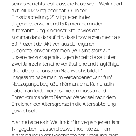
seines Berichts fest, dass die Feuerwehr Weilimdorf
aktuell 102 Mitglieder hat, 66 in der
Einsatzabteilung, 21 Mitglieder in der
Jugendfeuerwehr und 15 Kameraden in der
Altersabteilung. An dieser Stelle wies der
Kommandant darauf hin, dass inzwischen mehr als
50 Prozent der Aktiven aus der eigenen
Jugendfeuerwehr kommen. „Wir sind stolz auf
unsere hervorragende Jugendarbeit die seit über
zwei Jahrzehnten eine verlässliche und tragfähige
Grundlage für unseren Nachwuchs bildet.“
Insgesamt habe man im vergangenen Jahr fünf
Neuzugänge begrüßen können, eine Kameradin
habe man leider verabschieden müssen und
Ehrenkommandant Dietmar Weber sei nach dem
Erreichen der Altersgrenze in die Altersabteilung
gewechselt.
Alarme habe es in Weilimdorf im vergangenen Jahr
171 gegeben. Das sei die zweithöchste Zahl an
Alarmierung in der Geschichte der Abteilung, hielt