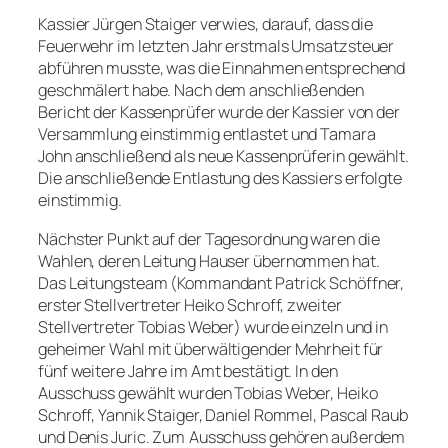
Kassier Jürgen Staiger verwies, darauf, dass die
Feuerwehr im letzten Jahr erstmals Umsatzsteuer
abführen musste, was die Einnahmen entsprechend
geschmälert habe. Nach dem anschließenden
Bericht der Kassenprüfer wurde der Kassier von der
Versammlung einstimmig entlastet und Tamara
John anschließend als neue Kassenprüferin gewählt.
Die anschließende Entlastung des Kassiers erfolgte
einstimmig.
Nächster Punkt auf der Tagesordnung waren die
Wahlen, deren Leitung Hauser übernommen hat.
Das Leitungsteam (Kommandant Patrick Schöffner,
erster Stellvertreter Heiko Schroff, zweiter
Stellvertreter Tobias Weber) wurde einzeln und in
geheimer Wahl mit überwältigender Mehrheit für
fünf weitere Jahre im Amt bestätigt. In den
Ausschuss gewählt wurden Tobias Weber, Heiko
Schroff, Yannik Staiger, Daniel Rommel, Pascal Raub
und Denis Juric. Zum Ausschuss gehören außerdem