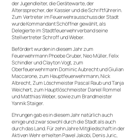
der Jugendleiter, die Gerätewarte, der
Alterssprecher, der Kassier und die Schriftführerin.
Zum Vertreter im Feuerwehrausschuss der Stadt
wurde Kommandant Schöffner gewählt, als
Delegierte im Stadtfeuerwehrverband seine
Stellvertreter Schroff und Weber.
Befördert wurden in diesem Jahr zum
Feuerwehrmann Phoebe Gruber, Neo Müller, Felix
Schindler und Clayton Vogt, zum
Oberfeuerwehrmann Dominic Aubrecht und Giulian
Maccarone, zum Hauptfeuerwehrmann, Nick
Albrecht, Zum Löschmeister Pascal Raub und Tanja
Weichert, zum Hauptlöschmeister Daniel Rommel
und Matthias Weber, sowie zum Brandmeister
Yannik Staiger.
Ehrungen gab es in diesem Jahr natürlich auch
einige und zwar sowohl durch die Stadt als auch
durch das Land. Für zehn Jahre Mitgliedschaft in der
Aktiven Wehr erhielten Pawel Jakobi, Denis Juric,