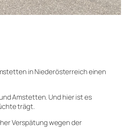
tetten in Niederösterreich einen
und Amstetten. Und hier ist es
chte trägt.
cher Verspätung wegen der