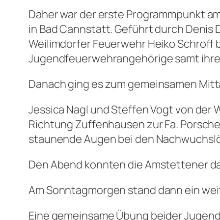
Daher war der erste Programmpunkt am 
in Bad Cannstatt. Geführt durch Deni
Weilimdorfer Feuerwehr Heiko Schroff 
Jugendfeuerwehrangehörige samt ihren 
Danach ging es zum gemeinsamen Mitta
Jessica Nagl und Steffen Vogt von der W
Richtung Zuffenhausen zur Fa. Porsche
staunende Augen bei den Nachwuchsl
Den Abend konnten die Amstettener dann
Am Sonntagmorgen stand dann ein weit
Eine gemeinsame Übung beider Jugend